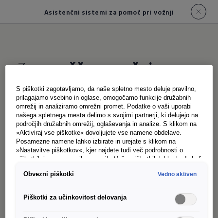
Asistenčni sistemi za pomoč pri vožnji
Za
sproščeno vožnjo
S piškotki zagotavljamo, da naše spletno mesto deluje pravilno,
prilagajamo vsebino in oglase, omogočamo funkcije družabnih
Uravnavanje dolgih luči (Light Assist) /
omrežij in analiziramo omrežni promet. Podatke o vaši uporabi
dinamično uravnavanje dolgih luči (Dynamic
našega spletnega mesta delimo s svojimi partnerji, ki delujejo na
področjih družabnih omrežij, oglaševanja in analize. S klikom na
Light Assist)
»Aktiviraj vse piškotke« dovoljujete vse namene obdelave.
Posamezne namene lahko izbirate in urejate s klikom na
Kamera na vetrobranskem steklu ves čas
»Nastavitve piškotkov«, kjer najdete tudi več podrobnosti o
analizira vozila spredaj ali na sosednjem voznem
piškotkih in posameznih namenih. Več o piškotkih lahko kadarkoli
preberete na podstrani “Piškotki”, kjer lahko urejate svoje
pasu
. Pri določeni hitrosti sistem Light Assist
Obvezni piškotki
Vedno aktiven
1
privolitve.
samodejno vključi dolge luči. Opcijski matrični
Piškotki za učinkovitost delovanja
LED-žarometi IQ.Light optimalno osvetljujejo
cestišče in njegov rob. Če vam nasproti pripelje