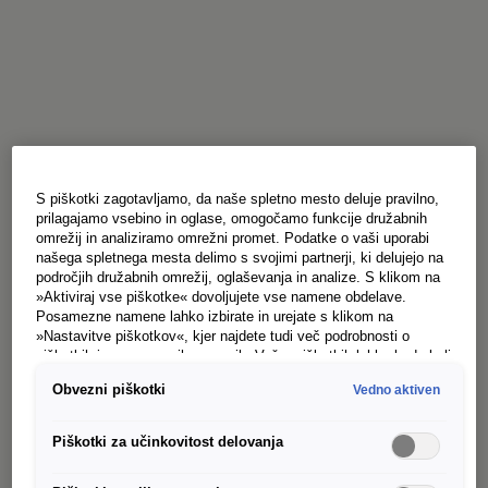
S piškotki zagotavljamo, da naše spletno mesto deluje pravilno,
prilagajamo vsebino in oglase, omogočamo funkcije družabnih
omrežij in analiziramo omrežni promet. Podatke o vaši uporabi
našega spletnega mesta delimo s svojimi partnerji, ki delujejo na
področjih družabnih omrežij, oglaševanja in analize. S klikom na
»Aktiviraj vse piškotke« dovoljujete vse namene obdelave.
Posamezne namene lahko izbirate in urejate s klikom na
»Nastavitve piškotkov«, kjer najdete tudi več podrobnosti o
piškotkih in posameznih namenih. Več o piškotkih lahko kadarkoli
preberete na podstrani “Piškotki”, kjer lahko urejate svoje
Obvezni piškotki
Vedno aktiven
privolitve.
Piškotki za učinkovitost delovanja