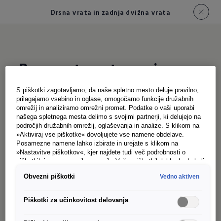
Drsna vrata in zadnja dvižna vrata
Preprosto vstopanje
,
udobno natovarjanje
S piškotki zagotavljamo, da naše spletno mesto deluje pravilno,
prilagajamo vsebino in oglase, omogočamo funkcije družabnih
omrežij in analiziramo omrežni promet. Podatke o vaši uporabi
našega spletnega mesta delimo s svojimi partnerji, ki delujejo na
Udobje se začne pri vstopanju: zaradi posebno
področjih družabnih omrežij, oglaševanja in analize. S klikom na
širokih serijskih drsnih vrat na sovoznikovi strani
»Aktiviraj vse piškotke« dovoljujete vse namene obdelave.
Posamezne namene lahko izbirate in urejate s klikom na
(efektivna širina odpiranja 930 mm) je vstopanje
»Nastavitve piškotkov«, kjer najdete tudi več podrobnosti o
v novo Caravelle in izstopanje iz nje za vaše
piškotkih in posameznih namenih. Več o piškotkih lahko kadarkoli
preberete na podstrani “Piškotki”, kjer lahko urejate svoje
potnike še prijetnejše. Druga drsna vrata na
Obvezni piškotki
Vedno aktiven
privolitve.
voznikovi strani
poskrbijo za še več
1
Piškotki za učinkovitost delovanja
prilagodljivosti – idealno za letališke ali hotelske
transferje, kadar se mudi. Opcijska odmična okna