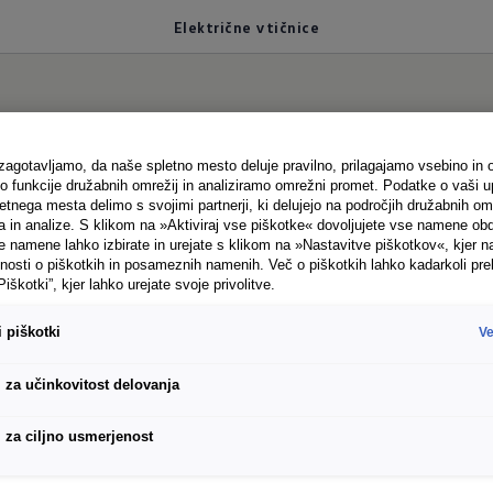
Električne vtičnice
 zagotavljamo, da naše spletno mesto deluje pravilno, prilagajamo vsebino in 
funkcije družabnih omrežij in analiziramo omrežni promet. Podatke o vaši u
tnega mesta delimo s svojimi partnerji, ki delujejo na področjih družabnih omr
a in analize. S klikom na »Aktiviraj vse piškotke« dovoljujete vse namene ob
namene lahko izbirate in urejate s klikom na »Nastavitve piškotkov«, kjer na
nosti o piškotkih in posameznih namenih. Več o piškotkih lahko kadarkoli pre
Piškotki”, kjer lahko urejate svoje privolitve.
 klic, medtem ko ste sredi travnatih pamp in imate
 pa čisto nič ne pomaga, če ste ostali s prazno bater
 piškotki
Ve
je vozilo opremljeno s številnimi električnimi vtičnic
i za učinkovitost delovanja
relnik vode in kavomat priključite v območju kuhinje
enosne računalnike pa na primer v jedilni niši ali v s
i za ciljno usmerjenost
za polnjenje pametnih telefonov, tabličnih in prenosnih      raču