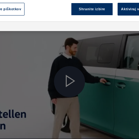
ve piškotkov
Shranite izbire
Aktiviraj 