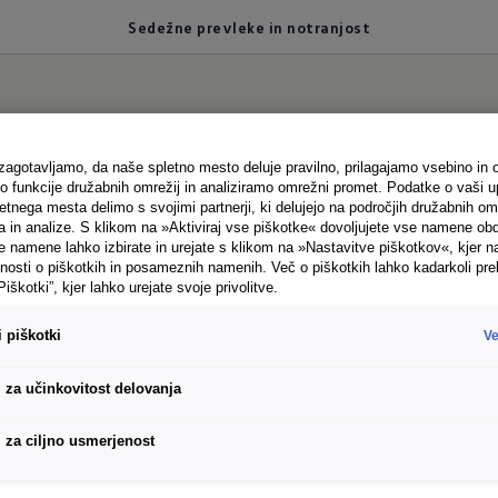
Sedežne prevleke in notranjost
udobne
in trajnostne
 zagotavljamo, da naše spletno mesto deluje pravilno, prilagajamo vsebino in 
funkcije družabnih omrežij in analiziramo omrežni promet. Podatke o vaši u
tnega mesta delimo s svojimi partnerji, ki delujejo na področjih družabnih omr
a in analize. S klikom na »Aktiviraj vse piškotke« dovoljujete vse namene ob
namene lahko izbirate in urejate s klikom na »Nastavitve piškotkov«, kjer na
nosti o piškotkih in posameznih namenih. Več o piškotkih lahko kadarkoli pre
 počutili. Naši notranji oblikovalci so namreč izbra
Piškotki”, kjer lahko urejate svoje privolitve.
 med seboj. Odkrijte živahno in dinamično barvno she
 piškotki
Ve
pcijsko lahko izdelane iz recikliranih materialov. Po
m in njegovim ekvivalentom v črni barvi ter vrhuns
i za učinkovitost delovanja
 svojim željam.
i za ciljno usmerjenost