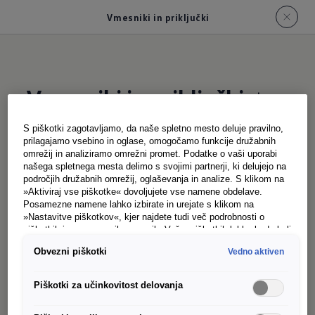
Vmesniki in priključki
Vmesniki in priključki:
tu
je vse na svojem mestu
S piškotki zagotavljamo, da naše spletno mesto deluje pravilno,
prilagajamo vsebino in oglase, omogočamo funkcije družabnih
omrežij in analiziramo omrežni promet. Podatke o vaši uporabi
našega spletnega mesta delimo s svojimi partnerji, ki delujejo na
V novi Californii se za skoraj vse najde primerno
področjih družabnih omrežij, oglaševanja in analize. S klikom na
odlagalno mesto ali predal. Tudi za vaš mobilni
»Aktiviraj vse piškotke« dovoljujete vse namene obdelave.
Posamezne namene lahko izbirate in urejate s klikom na
telefon. Predal neposredno pod sredinskimi
»Nastavitve piškotkov«, kjer najdete tudi več podrobnosti o
zračnimi šobami nudi dovolj prostora. Sem lahko
piškotkih in posameznih namenih. Več o piškotkih lahko kadarkoli
preberete na podstrani “Piškotki”, kjer lahko urejate svoje
odložite vse običajne pametne telefone in tudi
Obvezni piškotki
Vedno aktiven
privolitve.
večje različice Pro ter jih po želji polnite
Piškotki za učinkovitost delovanja
indukcijsko ali jih s kablom USB-C priključite na
infotainment sistem.