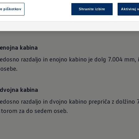
, dvojna kabina
ve piškotkov
Shranite izbire
Aktiviraj 
 medosno razdaljo in dvojno kabino je dolg 6.204 m
ko prevaža do sedem oseb.
 enojna kabina
edosno razdaljo in enojno kabino je dolg 7.004 mm,
 osebe.
 dvojna kabina
edosno razdaljo in dvojno kabino prepriča z dolžino
ostorom za do sedem oseb.