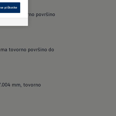
vse piškotke
m in ima tovorno površino
 ima tovorno površino do
 7.004 mm, tovorno