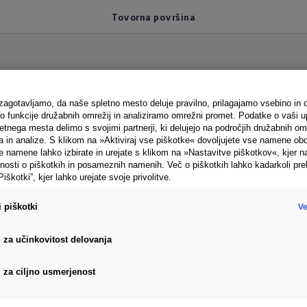
Tovorna površina
ovršina
 zagotavljamo, da naše spletno mesto deluje pravilno, prilagajamo vsebino in 
funkcije družabnih omrežij in analiziramo omrežni promet. Podatke o vaši u
tnega mesta delimo s svojimi partnerji, ki delujejo na področjih družabnih omr
a in analize. S klikom na »Aktiviraj vse piškotke« dovoljujete vse namene ob
namene lahko izbirate in urejate s klikom na »Nastavitve piškotkov«, kjer na
nosti o piškotkih in posameznih namenih. Več o piškotkih lahko kadarkoli pre
rate tudi veliko prevažati. Koliko točno, veste najbolj
Piškotki”, kjer lahko urejate svoje privolitve.
ličnih dolžinah vozila ter kot enojna ali dvojna kabin
 piškotki
Ve
, enojna kabina
i za učinkovitost delovanja
 medosno razdaljo in enojno kabino je dolg 6.204 mm
 tri osebe.
i za ciljno usmerjenost