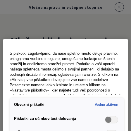
Vlečna naprava in vstopne stopnice
S piškotki zagotavljamo, da naše spletno mesto deluje pravilno,
prilagajamo vsebino in oglase, omogočamo funkcije družabnih
Transport velikih kosov tovora. Vleka dodatnih
omrežij in analiziramo omrežni promet. Podatke o vaši uporabi
prikolic. Crafter furgon je prilagojen težkim
našega spletnega mesta delimo s svojimi partnerji, ki delujejo na
področjih družabnih omrežij, oglaševanja in analize. S klikom na
delom, saj so kot dodatna oprema na voljo
»Aktiviraj vse piškotke« dovoljujete vse namene obdelave.
različne priprave za vleko prikolic s skupno maso
Posamezne namene lahko izbirate in urejate s klikom na
»Nastavitve piškotkov«, kjer najdete tudi več podrobnosti o
do 3,5 t. Poleg tega vam opcijske stopnice
piškotkih in posameznih namenih. Več o piškotkih lahko kadarkoli
olajšajo natovarjanje in raztovarjanje. Oglejte si
preberete na podstrani “Piškotki”, kjer lahko urejate svoje
Obvezni piškotki
Vedno aktiven
privolitve.
našo ponudbo:
Piškotki za učinkovitost delovanja
Snemljiva vlečna kljuka s krogelno glavo
1