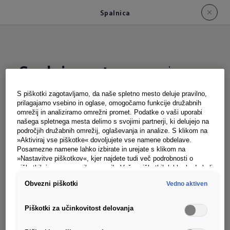
Spalnica
Spalni prostor:
spanje
pod zvezdami
S piškotki zagotavljamo, da naše spletno mesto deluje pravilno,
prilagajamo vsebino in oglase, omogočamo funkcije družabnih
omrežij in analiziramo omrežni promet. Podatke o vaši uporabi
našega spletnega mesta delimo s svojimi partnerji, ki delujejo na
področjih družabnih omrežij, oglaševanja in analize. S klikom na
»Aktiviraj vse piškotke« dovoljujete vse namene obdelave.
Posamezne namene lahko izbirate in urejate s klikom na
»Nastavitve piškotkov«, kjer najdete tudi več podrobnosti o
piškotkih in posameznih namenih. Več o piškotkih lahko kadarkoli
Legendarno in praktično: ležišče na strehi. V novi
preberete na podstrani “Piškotki”, kjer lahko urejate svoje
Obvezni piškotki
Vedno aktiven
privolitve.
Californii je opremljeno s ploščatimi vzmetmi,
lahko aluminijasto strešno konstrukcijo in
Piškotki za učinkovitost delovanja
trislojnim strešnim mehom. To pomeni: