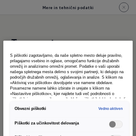
Mere in tehnični podatki
Transporter
Tehnični podatki
S piškotki zagotavljamo, da naše spletno mesto deluje pravilno,
prilagajamo vsebino in oglase, omogočamo funkcije družabnih
omrežij in analiziramo omrežni promet. Podatke o vaši uporabi
Oglejte si tehnične podatke ter zunanje in
našega spletnega mesta delimo s svojimi partnerji, ki delujejo na
področjih družabnih omrežij, oglaševanja in analize. S klikom na
notranje mere modela Transporter. Za celovit
»Aktiviraj vse piškotke« dovoljujete vse namene obdelave.
pregled so dimenzije v nadaljevanju navedene
Posamezne namene lahko izbirate in urejate s klikom na
»Nastavitve piškotkov«, kjer najdete tudi več podrobnosti o
posamično. Z drsnikom se pomikajte navzdol
piškotkih in posameznih namenih. Več o piškotkih lahko kadarkoli
ter preglejte specifične mere in lastnosti
preberete na podstrani “Piškotki”, kjer lahko urejate svoje
Obvezni piškotki
Vedno aktiven
privolitve.
Transporterja.
Piškotki za učinkovitost delovanja