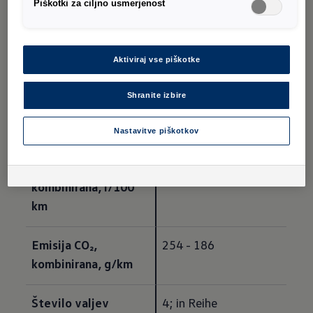
Piškotki za ciljno usmerjenost
Transporter furgon
Aktiviraj vse piškotke
Shranite izbire
Tehnični podatki
Nastavitve piškotkov
Poraba goriva, 
8,4 - 7,1
kombinirana, l/100 
km
Emisija CO₂, 
254 - 186
kombinirana, g/km
Število valjev
4; in Reihe