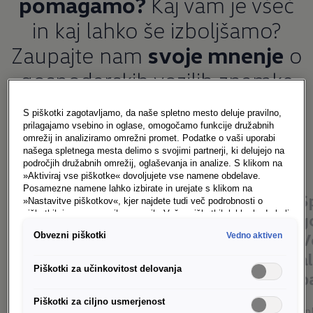
pomagamo?
Kaj vam je všeč
in kaj lahko še izboljšamo?
Zaupajte nam
svoje mnenje
o
gospodarskih vozilih znamke
Volkswagen.
S piškotki zagotavljamo, da naše spletno mesto deluje pravilno,
prilagajamo vsebino in oglase, omogočamo funkcije družabnih
omrežij in analiziramo omrežni promet. Podatke o vaši uporabi
našega spletnega mesta delimo s svojimi partnerji, ki delujejo na
področjih družabnih omrežij, oglaševanja in analize. S klikom na
»Aktiviraj vse piškotke« dovoljujete vse namene obdelave.
Posamezne namene lahko izbirate in urejate s klikom na
Vse informacije si lahko
S
»Nastavitve piškotkov«, kjer najdete tudi več podrobnosti o
piškotkih in posameznih namenih. Več o piškotkih lahko kadarkoli
preberete tu v digitalni obliki
g
preberete na podstrani “Piškotki”, kjer lahko urejate svoje
V
Obvezni piškotki
Vedno aktiven
privolitve.
Predstavitveno gradivo
a
Piškotki za učinkovitost delovanja
p
Piškotki za ciljno usmerjenost
Sp