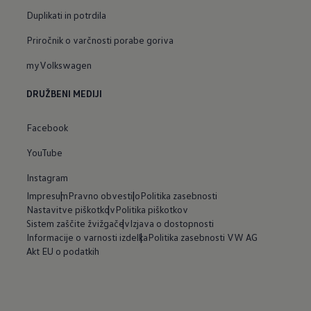
Duplikati in potrdila
Priročnik o varčnosti porabe goriva
myVolkswagen
DRUŽBENI MEDIJI
Facebook
YouTube
Instagram
Impresum
Pravno obvestilo
Politika zasebnosti
Nastavitve piškotkov
Politika piškotkov
Sistem zaščite žvižgačev
Izjava o dostopnosti
Informacije o varnosti izdelka
Politika zasebnosti VW AG
Akt EU o podatkih