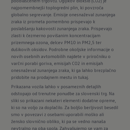
pooblaščenem trgovcu. Ogljikov dioksid (CO2) je
najpomembnejši toplogredni plin, ki povzroča
globalno segrevanje. Emisije onesnaževal zunanjega
zraka iz prometa pomembno prispevajo k
poslabšanju kakovosti zunanjega zraka. Prispevajo
zlasti k čezmerno povišanim koncentracijam
prizemnega ozona, delcev PM10 in PM2,5 ter
dušikovih oksidov. Podrobne okoljske informacije o
novih osebnih avtomobilih najdete v priročniku o
varčni porabi goriva, emisijah CO2 in emisijah
onesnaževal zunanjega zraka, ki ga lahko brezplačno
pridobite na prodajnem mestu in
tukaj.
Prikazana vozila lahko v posameznih detajlih
odstopajo od trenutne ponudbe za slovenski trg. Na
sliki so prikazani nekateri elementi dodatne opreme,
ki so na voljo za doplačilo. Za boljšo berljivost besedil
smo v povezavi z osebami uporabili moško ali
žensko slovnično obliko, ki pa se vedno nanaša
nevtralno na oba spola. Zahvaljujemo se vam za