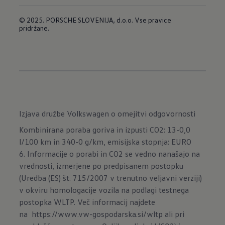
© 2025. PORSCHE SLOVENIJA, d.o.o. Vse pravice
pridržane.
Izjava družbe Volkswagen o omejitvi odgovornosti
Kombinirana poraba goriva in izpusti CO2: 13-0,0
l/100 km in 340-0 g/km, emisijska stopnja: EURO
6. Informacije o porabi in CO2 se vedno nanašajo na
vrednosti, izmerjene po predpisanem postopku
(Uredba (ES) št. 715/2007 v trenutno veljavni verziji)
v okviru homologacije vozila na podlagi testnega
postopka WLTP. Več informacij najdete
na
https://www.vw-gospodarska.si/wltp
ali pri