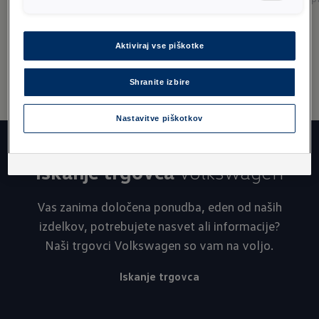
Aktiviraj vse piškotke
Shranite izbire
Nastavitve piškotkov
Iskanje trgovca
Volkswagen
Vas zanima določena ponudba, eden od naših
izdelkov, potrebujete nasvet ali informacije?
Naši trgovci Volkswagen so vam na voljo.
Iskanje trgovca