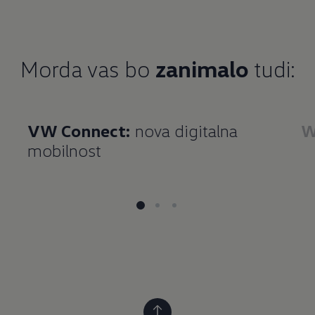
Morda vas bo
zanimalo
tudi:
VW Connect:
nova digitalna
W
mobilnost