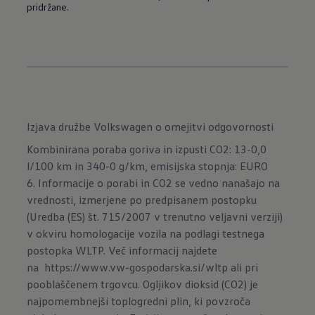
pridržane.
Izjava družbe Volkswagen o omejitvi odgovornosti
Kombinirana poraba goriva in izpusti CO2: 13-0,0
l/100 km in 340-0 g/km, emisijska stopnja: EURO
6. Informacije o porabi in CO2 se vedno nanašajo na
vrednosti, izmerjene po predpisanem postopku
(Uredba (ES) št. 715/2007 v trenutno veljavni verziji)
v okviru homologacije vozila na podlagi testnega
postopka WLTP. Več informacij najdete
na
https://www.vw-gospodarska.si/wltp
ali pri
pooblaščenem trgovcu. Ogljikov dioksid (CO2) je
najpomembnejši toplogredni plin, ki povzroča