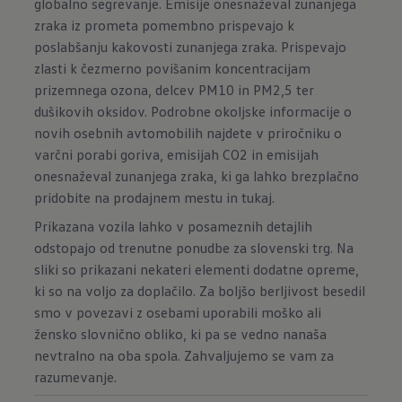
globalno segrevanje. Emisije onesnaževal zunanjega
zraka iz prometa pomembno prispevajo k
poslabšanju kakovosti zunanjega zraka. Prispevajo
zlasti k čezmerno povišanim koncentracijam
prizemnega ozona, delcev PM10 in PM2,5 ter
dušikovih oksidov. Podrobne okoljske informacije o
novih osebnih avtomobilih najdete v priročniku o
varčni porabi goriva, emisijah CO2 in emisijah
onesnaževal zunanjega zraka, ki ga lahko brezplačno
pridobite na prodajnem mestu in
tukaj.
Prikazana vozila lahko v posameznih detajlih
odstopajo od trenutne ponudbe za slovenski trg. Na
sliki so prikazani nekateri elementi dodatne opreme,
ki so na voljo za doplačilo. Za boljšo berljivost besedil
smo v povezavi z osebami uporabili moško ali
žensko slovnično obliko, ki pa se vedno nanaša
nevtralno na oba spola. Zahvaljujemo se vam za
razumevanje.