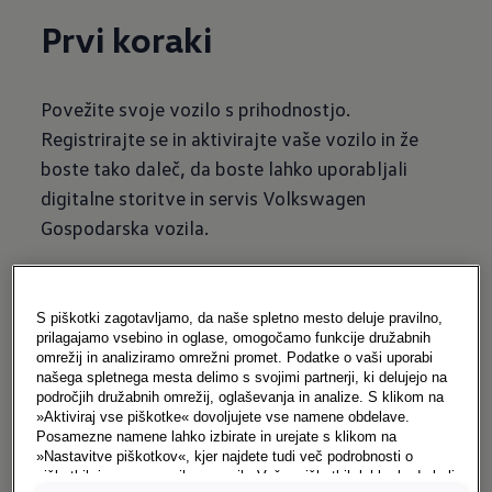
Prvi koraki
Povežite svoje vozilo s prihodnostjo.
Registrirajte se in aktivirajte vaše vozilo in že
boste tako daleč, da boste lahko uporabljali
digitalne storitve in servis Volkswagen
Gospodarska vozila.
S piškotki zagotavljamo, da naše spletno mesto deluje pravilno,
prilagajamo vsebino in oglase, omogočamo funkcije družabnih
omrežij in analiziramo omrežni promet. Podatke o vaši uporabi
našega spletnega mesta delimo s svojimi partnerji, ki delujejo na
področjih družabnih omrežij, oglaševanja in analize. S klikom na
»Aktiviraj vse piškotke« dovoljujete vse namene obdelave.
Posamezne namene lahko izbirate in urejate s klikom na
»Nastavitve piškotkov«, kjer najdete tudi več podrobnosti o
piškotkih in posameznih namenih. Več o piškotkih lahko kadarkoli