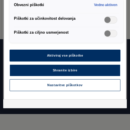
preberete na podstrani “Piškotki”, kjer lahko urejate svoje
Obvezni piškotki
Vedno aktiven
privolitve.
Piškotki za učinkovitost delovanja
Piškotki za ciljno usmerjenost
Aktiviraj vse piškotke
Brezplačna
prijava
Shranite izbire
Registrirajte se in brezplačno uporabljajte
osnovne funkcije aplikacije.
Nastavitve piškotkov
Brezplačna prijava