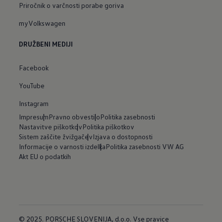
Priročnik o varčnosti porabe goriva
myVolkswagen
DRUŽBENI MEDIJI
Facebook
YouTube
Instagram
Impresum
Pravno obvestilo
Politika zasebnosti
Nastavitve piškotkov
Politika piškotkov
Sistem zaščite žvižgačev
Izjava o dostopnosti
Informacije o varnosti izdelka
Politika zasebnosti VW AG
Akt EU o podatkih
© 2025. PORSCHE SLOVENIJA, d.o.o. Vse pravice