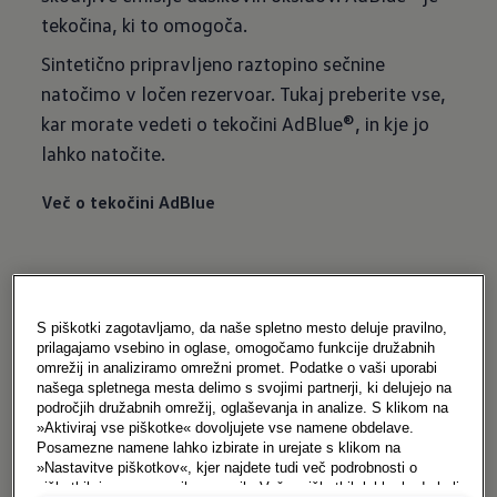
tekočina, ki to omogoča.
Sintetično pripravljeno raztopino sečnine
natočimo v ločen rezervoar. Tukaj preberite vse,
kar morate vedeti o tekočini AdBlue®, in kje jo
lahko natočite.
Več o tekočini AdBlue
Motorno olje
S piškotki zagotavljamo, da naše spletno mesto deluje pravilno,
prilagajamo vsebino in oglase, omogočamo funkcije družabnih
omrežij in analiziramo omrežni promet. Podatke o vaši uporabi
Pravo olje optimalno dopolnjuje motor vašega
našega spletnega mesta delimo s svojimi partnerji, ki delujejo na
področjih družabnih omrežij, oglaševanja in analize. S klikom na
vozila: zagotavlja zaščito in z njim lahko motor
»Aktiviraj vse piškotke« dovoljujete vse namene obdelave.
doseže najboljše rezultate!
Posamezne namene lahko izbirate in urejate s klikom na
»Nastavitve piškotkov«, kjer najdete tudi več podrobnosti o
Izbira je velika: tukaj najdete uporabne nasvete o
piškotkih in posameznih namenih. Več o piškotkih lahko kadarkoli