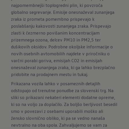
najpomembnejši toplogredni plin, ki povzroča
globalno segrevanje. Emisije onesnaževal zunanjega
zraka iz prometa pomembno prispevajo k
poslabšanju kakovosti zunanjega zraka. Prispevajo
zlasti k čezmerno povišanim koncentracijam
prizemnega ozona, delcev PM10 in PM2,5 ter
dušikovih oksidov. Podrobne okoljske informacije o
novih osebnih avtomobilih najdete v priročniku o
varčni porabi goriva, emisijah CO2 in emisijah
onesnaževal zunanjega zraka, ki ga lahko brezplačno
pridobite na prodajnem mestu in
tukaj.
Prikazana vozila lahko v posameznih detajlih
odstopajo od trenutne ponudbe za slovenski trg. Na
sliki so prikazani nekateri elementi dodatne opreme,
ki so na voljo za doplačilo. Za boljšo berljivost besedil
smo v povezavi z osebami uporabili moško ali
žensko slovnično obliko, ki pa se vedno nanaša
nevtralno na oba spola. Zahvaljujemo se vam za