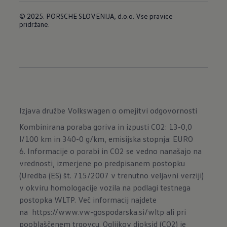
© 2025. PORSCHE SLOVENIJA, d.o.o. Vse pravice
pridržane.
Izjava družbe Volkswagen o omejitvi odgovornosti
Kombinirana poraba goriva in izpusti CO2: 13-0,0
l/100 km in 340-0 g/km, emisijska stopnja: EURO
6. Informacije o porabi in CO2 se vedno nanašajo na
vrednosti, izmerjene po predpisanem postopku
(Uredba (ES) št. 715/2007 v trenutno veljavni verziji)
v okviru homologacije vozila na podlagi testnega
postopka WLTP. Več informacij najdete
na
https://www.vw-gospodarska.si/wltp
ali pri
pooblaščenem trgovcu. Ogljikov dioksid (CO2) je