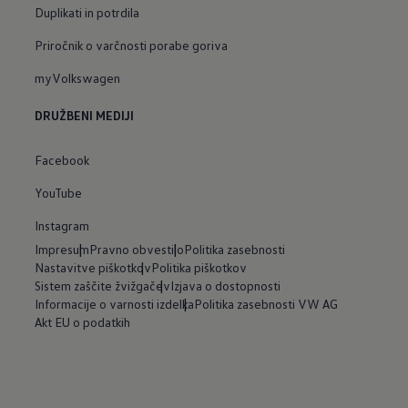
Duplikati in potrdila
Priročnik o varčnosti porabe goriva
myVolkswagen
DRUŽBENI MEDIJI
Facebook
YouTube
Instagram
Impresum
Pravno obvestilo
Politika zasebnosti
Nastavitve piškotkov
Politika piškotkov
Sistem zaščite žvižgačev
Izjava o dostopnosti
Informacije o varnosti izdelka
Politika zasebnosti VW AG
Akt EU o podatkih