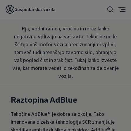
Tekočine
Gospodarska vozila
Rja, vodni kamen, vročina in mraz lahko
negativno vplivajo na vaš avto. Tekočine ne le
ščitijo vaš motor vozila pred zunanjimi vplivi,
temveč tudi prenašajo zavorno silo, ohranjajo
vaš pogled čist in zrak čist. Tukaj lahko izveste
vse, kar morate vedeti o tekočinah za delovanje
vozila.
Raztopina AdBlue
Tekočina AdBlue® je dobra za okolje. Tako
imenovana dizelska tehnologija SCR zmanjšuje
škodljive emisije dušikovih oksidov. AdBlue® je