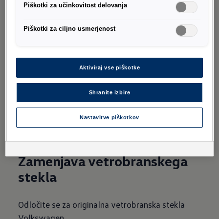
Piškotki za učinkovitost delovanja
Ni treba zamenjati vinjete.
Piškotki za ciljno usmerjenost
Naša storitev
Volkswagen Clever Repair
je na
voljo tudi za popravilo udrtin, laka ter plastike
na zunanjosti in v notranjosti vozila, za
Aktiviraj vse piškotke
aluminijasta platišča in tudi za tkanine in usnje.
Shranite izbire
Na servisno mrežo Volkswagen
Nastavitve piškotkov
Zamenjava vetrobranskega
stekla
Odločite se za originalna vetrobranska stekla
Volkswagen