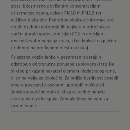
zlasti k čezmerno povišanim koncentracijam
prizemnega ozona, delcev PM10 in PM2,5 ter
dušikovih oksidov. Podrobne okoljske informacije o
novih osebnih avtomobilih najdete v priročniku o
varčni porabi goriva, emisijah CO2 in emisijah
onesnaževal zunanjega zraka, ki ga lahko brezplačno
pridobite na prodajnem mestu in
tukaj.
Prikazana vozila lahko v posameznih detajlih
odstopajo od trenutne ponudbe za slovenski trg. Na
sliki so prikazani nekateri elementi dodatne opreme,
ki so na voljo za doplačilo. Za boljšo berljivost besedil
smo v povezavi z osebami uporabili moško ali
žensko slovnično obliko, ki pa se vedno nanaša
nevtralno na oba spola. Zahvaljujemo se vam za
razumevanje.