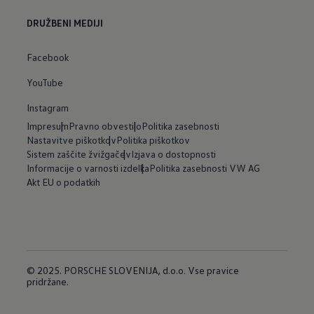
DRUŽBENI MEDIJI
Facebook
YouTube
Instagram
Impresum
Pravno obvestilo
Politika zasebnosti
Nastavitve piškotkov
Politika piškotkov
Sistem zaščite žvižgačev
Izjava o dostopnosti
Informacije o varnosti izdelka
Politika zasebnosti VW AG
Akt EU o podatkih
© 2025. PORSCHE SLOVENIJA, d.o.o. Vse pravice
pridržane.