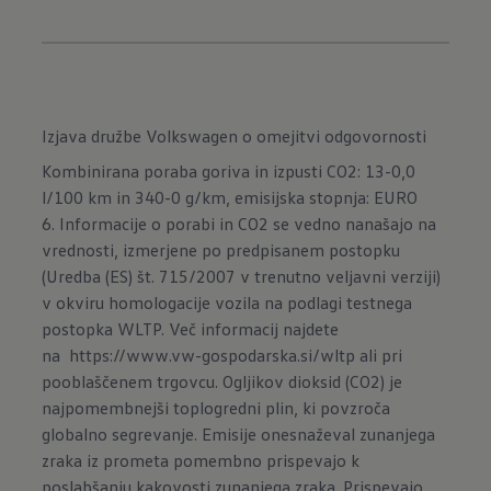
Izjava družbe Volkswagen o omejitvi odgovornosti
Kombinirana poraba goriva in izpusti CO2: 13-0,0
l/100 km in 340-0 g/km, emisijska stopnja: EURO
6. Informacije o porabi in CO2 se vedno nanašajo na
vrednosti, izmerjene po predpisanem postopku
(Uredba (ES) št. 715/2007 v trenutno veljavni verziji)
v okviru homologacije vozila na podlagi testnega
postopka WLTP. Več informacij najdete
na
https://www.vw-gospodarska.si/wltp
ali pri
pooblaščenem trgovcu. Ogljikov dioksid (CO2) je
najpomembnejši toplogredni plin, ki povzroča
globalno segrevanje. Emisije onesnaževal zunanjega
zraka iz prometa pomembno prispevajo k
poslabšanju kakovosti zunanjega zraka. Prispevajo