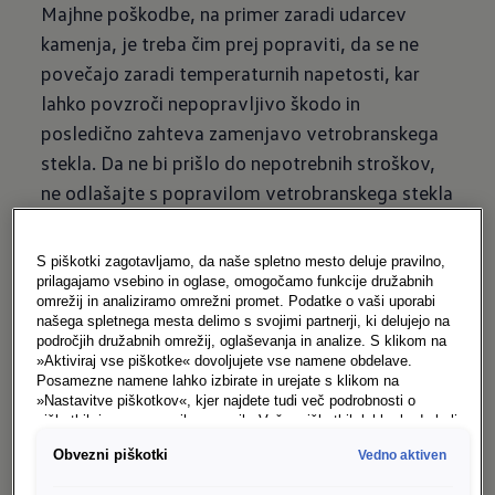
Majhne poškodbe, na primer zaradi udarcev
kamenja, je treba čim prej popraviti, da se ne
povečajo zaradi temperaturnih napetosti, kar
lahko povzroči nepopravljivo škodo in
posledično zahteva zamenjavo vetrobranskega
stekla. Da ne bi prišlo do nepotrebnih stroškov,
ne odlašajte s popravilom vetrobranskega stekla
po udarcu kamna.
Prednosti popravila vetrobranskega stekla v
S piškotki zagotavljamo, da naše spletno mesto deluje pravilno,
prilagajamo vsebino in oglase, omogočamo funkcije družabnih
pooblaščeni servisni mreži Volkswagen:
omrežij in analiziramo omrežni promet. Podatke o vaši uporabi
našega spletnega mesta delimo s svojimi partnerji, ki delujejo na
Pri delnem ali polnem kasko zavarovanju 
področjih družabnih omrežij, oglaševanja in analize. S klikom na
»Aktiviraj vse piškotke« dovoljujete vse namene obdelave.
običajno ni odbitne franšize.
Posamezne namene lahko izbirate in urejate s klikom na
»Nastavitve piškotkov«, kjer najdete tudi več podrobnosti o
Pri popravilu ni treba odstraniti stekla.
piškotkih in posameznih namenih. Več o piškotkih lahko kadarkoli
preberete na podstrani “Piškotki”, kjer lahko urejate svoje
Popraviti je mogoče tudi zatemnjena 
Obvezni piškotki
Vedno aktiven
privolitve.
stekla.