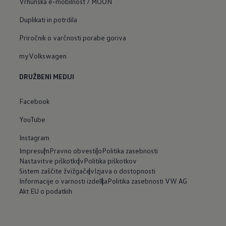
Vrhunska e-mobilnost / MOON
Duplikati in potrdila
Priročnik o varčnosti porabe goriva
myVolkswagen
DRUŽBENI MEDIJI
Facebook
YouTube
Instagram
Impresum
Pravno obvestilo
Politika zasebnosti
Nastavitve piškotkov
Politika piškotkov
Sistem zaščite žvižgačev
Izjava o dostopnosti
Informacije o varnosti izdelka
Politika zasebnosti VW AG
Akt EU o podatkih