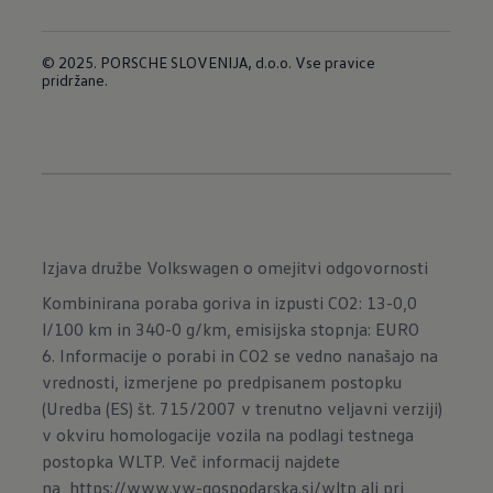
© 2025. PORSCHE SLOVENIJA, d.o.o. Vse pravice
pridržane.
Izjava družbe Volkswagen o omejitvi odgovornosti
Kombinirana poraba goriva in izpusti CO2: 13-0,0
l/100 km in 340-0 g/km, emisijska stopnja: EURO
6. Informacije o porabi in CO2 se vedno nanašajo na
vrednosti, izmerjene po predpisanem postopku
(Uredba (ES) št. 715/2007 v trenutno veljavni verziji)
v okviru homologacije vozila na podlagi testnega
postopka WLTP. Več informacij najdete
na
https://www.vw-gospodarska.si/wltp
ali pri