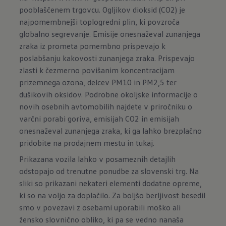
pooblaščenem trgovcu. Ogljikov dioksid (CO2) je
najpomembnejši toplogredni plin, ki povzroča
globalno segrevanje. Emisije onesnaževal zunanjega
zraka iz prometa pomembno prispevajo k
poslabšanju kakovosti zunanjega zraka. Prispevajo
zlasti k čezmerno povišanim koncentracijam
prizemnega ozona, delcev PM10 in PM2,5 ter
dušikovih oksidov. Podrobne okoljske informacije o
novih osebnih avtomobilih najdete v priročniku o
varčni porabi goriva, emisijah CO2 in emisijah
onesnaževal zunanjega zraka, ki ga lahko brezplačno
pridobite na prodajnem mestu in
tukaj.
Prikazana vozila lahko v posameznih detajlih
odstopajo od trenutne ponudbe za slovenski trg. Na
sliki so prikazani nekateri elementi dodatne opreme,
ki so na voljo za doplačilo. Za boljšo berljivost besedil
smo v povezavi z osebami uporabili moško ali
žensko slovnično obliko, ki pa se vedno nanaša