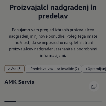
Proizvajalci nadgradenj in
predelav
Ponujamo vam pregled izbranih proizvajalcev
nadgradenj in njihove ponudbe. Poleg tega imate
možnost, da se neposredno na spletni strani
proizvajalcev nadgradenj seznanite s podrobnimi
informacijami.
Vse (8)
Predelave vozil za invalide (2)
Opremljanje
AMK Servis