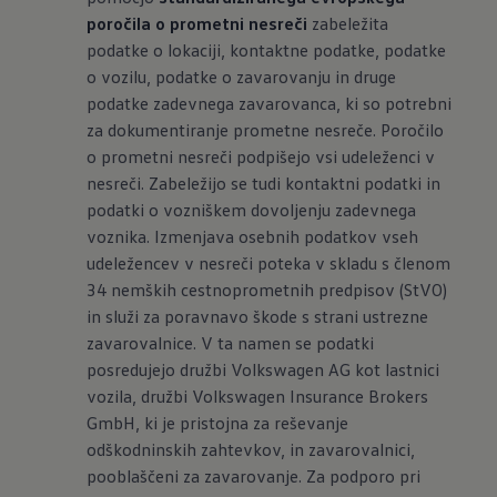
poročila o prometni nesreči
zabeležita
podatke o lokaciji, kontaktne podatke, podatke
o vozilu, podatke o zavarovanju in druge
podatke zadevnega zavarovanca, ki so potrebni
za dokumentiranje prometne nesreče. Poročilo
o prometni nesreči podpišejo vsi udeleženci v
nesreči. Zabeležijo se tudi kontaktni podatki in
podatki o vozniškem dovoljenju zadevnega
voznika. Izmenjava osebnih podatkov vseh
udeležencev v nesreči poteka v skladu s členom
34 nemških cestnoprometnih predpisov (StVO)
in služi za poravnavo škode s strani ustrezne
zavarovalnice. V ta namen se podatki
posredujejo družbi Volkswagen AG kot lastnici
vozila, družbi Volkswagen Insurance Brokers
GmbH, ki je pristojna za reševanje
odškodninskih zahtevkov, in zavarovalnici,
pooblaščeni za zavarovanje. Za podporo pri