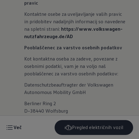
pravic
Kontaktne osebe za uveljavljanje vaših pravic
in pridobitev nadaljnjih informacij so navedene
na spletni strani:
https://www.volkswagen-
nutzfahrzeuge.de/AD
Pooblaščenec za varstvo osebnih podatkov
Kot kontaktna oseba za zadeve, povezane z
osebnimi podatki, vam je na voljo naš
pooblaščenec za varstvo osebnih podatkov:
Datenschutzbeauftragter der Volkswagen
Autonomous Mobility GmbH
Berliner Ring 2
D–38440 Wolfsburg
dataprivacy@volkswagen.de
Več
Pregled električnih vozil
Stanje: 14. 3. 2025