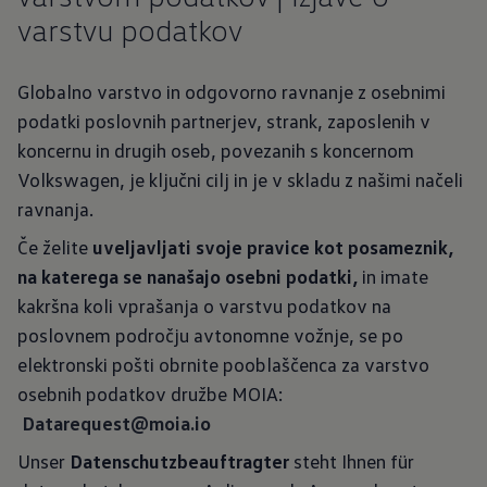
varstvu podatkov
Globalno varstvo in odgovorno ravnanje z osebnimi
podatki poslovnih partnerjev, strank, zaposlenih v
koncernu in drugih oseb, povezanih s koncernom
Volkswagen, je ključni cilj in je v skladu z našimi načeli
ravnanja.
Če želite
uveljavljati svoje pravice kot posameznik,
na katerega se nanašajo osebni podatki,
in imate
kakršna koli vprašanja o varstvu podatkov na
poslovnem področju avtonomne vožnje, se po
elektronski pošti obrnite pooblaščenca za varstvo
osebnih podatkov družbe MOIA:
Datarequest@moia.io
Unser
Datenschutzbeauftragter
steht Ihnen für