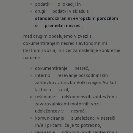
podatki o lokaciji in
drugi podatki v skladu s
standardiziranim evropskim poročilom
o prometni nesreči
,
med drugim obdelujemo v zvezi z
dokumentiranjem nesreč z avtonomnimi
(testnimi) vozili, in sicer za naslednje konkretne
namene:
dokumentiranje nesreč,
interno reševanje odškodninskih
zahtevkov z družbo Volkswagen AG kot
lastnico vozil,
reševanje odškodninskih zahtevkov z
zavarovalnicami motornih vozil
udeležencev v nesreči,
komuniciranje z udeleženci v nesreči
in/ali pričami, če je to potrebno,
reševanje odškodninskih zahtevkov s