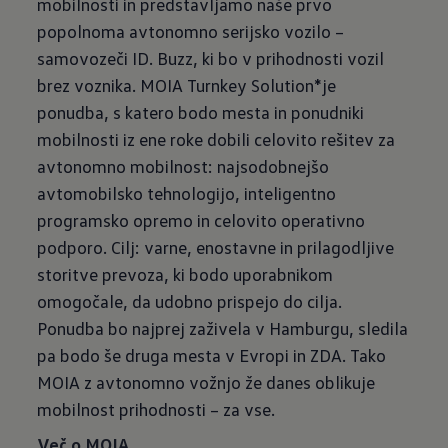
mobilnosti in predstavljamo naše prvo
popolnoma avtonomno serijsko vozilo –
samovozeči ID. Buzz, ki bo v prihodnosti vozil
brez voznika. MOIA Turnkey Solution⁠*je
ponudba, s katero bodo mesta in ponudniki
mobilnosti iz ene roke dobili celovito rešitev za
avtonomno mobilnost: najsodobnejšo
avtomobilsko tehnologijo, inteligentno
programsko opremo in celovito operativno
podporo. Cilj: varne, enostavne in prilagodljive
storitve prevoza, ki bodo uporabnikom
omogočale, da udobno prispejo do cilja.
Ponudba bo najprej zaživela v Hamburgu, sledila
pa bodo še druga mesta v Evropi in ZDA. Tako
MOIA z avtonomno vožnjo že danes oblikuje
mobilnost prihodnosti – za vse.
Več o MOIA