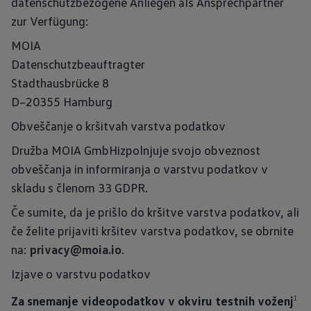
datenschutzbezogene Anliegen als Ansprechpartner
zur Verfügung:
MOIA
Datenschutzbeauftragter
Stadthausbrücke 8
D–20355 Hamburg
Obveščanje o kršitvah varstva podatkov
Družba MOIA GmbHizpolnjuje svojo obveznost
obveščanja in informiranja o varstvu podatkov v
skladu s členom 33 GDPR.
Če sumite, da je prišlo do kršitve varstva podatkov, ali
če želite prijaviti kršitev varstva podatkov, se obrnite
na:
privacy@moia.io
.
Izjave o varstvu podatkov
Za snemanje videopodatkov v okviru testnih voženj
1