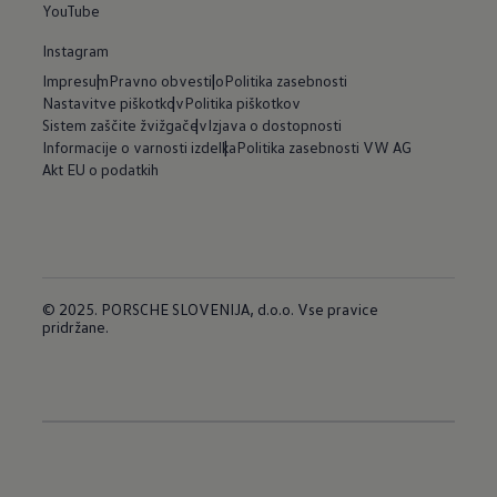
YouTube
Instagram
Impresum
Pravno obvestilo
Politika zasebnosti
Nastavitve piškotkov
Politika piškotkov
Sistem zaščite žvižgačev
Izjava o dostopnosti
Informacije o varnosti izdelka
Politika zasebnosti VW AG
Akt EU o podatkih
© 2025. PORSCHE SLOVENIJA, d.o.o. Vse pravice
pridržane.