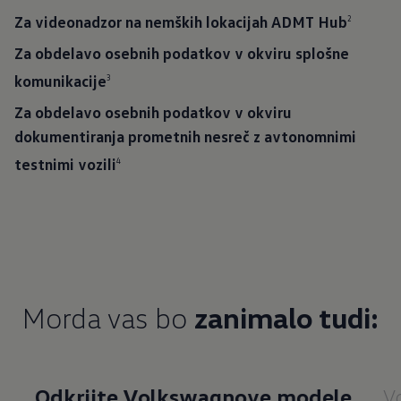
Za videonadzor na nemških lokacijah ADMT Hub
2
Za obdelavo osebnih podatkov v okviru splošne
komunikacije
3
Za obdelavo osebnih podatkov v okviru
dokumentiranja prometnih nesreč z avtonomnimi
testnimi vozili
4
Morda vas bo
zanimalo tudi:
Odkrijte Volkswagnove modele
V