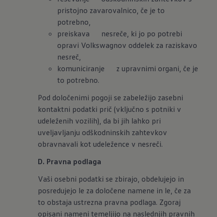
pristojno zavarovalnico, če je to
potrebno,
preiskava nesreče, ki jo po potrebi
opravi Volkswagnov oddelek za raziskavo
nesreč,
komuniciranje z upravnimi organi, če je
to potrebno.
Pod določenimi pogoji se zabeležijo zasebni
kontaktni podatki prič (vključno s potniki v
udeleženih vozilih), da bi jih lahko pri
uveljavljanju odškodninskih zahtevkov
obravnavali kot udeležence v nesreči.
D. Pravna podlaga
Vaši osebni podatki se zbirajo, obdelujejo in
posredujejo le za določene namene in le, če za
to obstaja ustrezna pravna podlaga. Zgoraj
opisani nameni temeljijo na naslednjih pravnih