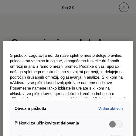
Car2X
Opozarjanje na lokalne
nevarnosti
s tehnologijo
S piškotki zagotavljamo, da naše spletno mesto deluje pravilno,
Car2X
prilagajamo vsebino in oglase, omogočamo funkcije družabnih
omrežij in analiziramo omrežni promet. Podatke o vaši uporabi
našega spletnega mesta delimo s svojimi partnerji, ki delujejo na
področjih družabnih omrežij, oglaševanja in analize. S klikom na
»Aktiviraj vse piškotke« dovoljujete vse namene obdelave.
Posamezne namene lahko izbirate in urejate s klikom na
»Nastavitve piškotkov«, kjer najdete tudi več podrobnosti o
Vozila, ki v cestnem prometu komunicirajo med
piškotkih in posameznih namenih. Več o piškotkih lahko kadarkoli
seboj, lahko poskrbijo za manj zastojev in
preberete na podstrani “Piškotki”, kjer lahko urejate svoje
Obvezni piškotki
Vedno aktiven
privolitve.
opozorijo na nevarnost. Tehnologija Car2X
večkratno poveča radij senzorjev vozila, saj v
Piškotki za učinkovitost delovanja
izračun trenutne splošne situacije vključi tudi