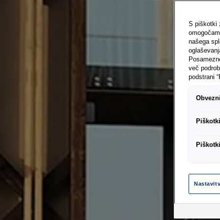
S piškotki
omogočamo 
našega sple
oglaševanj
Posamezne 
več podrob
podstrani “
Obvezni
Piškotk
Piškotk
Nastavit