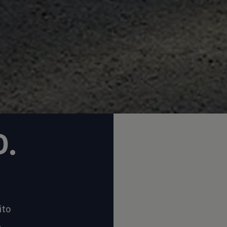
D.
ito
.