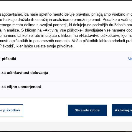
 zagotavljamo, da naše spletno mesto deluje pravilno, prilagajamo vsebino in 
funkcije družabnih omrežij in analiziramo omrežni promet. Podatke o vaši u
tnega mesta delimo s svojimi partnerji, ki delujejo na področjih družabnih omr
a in analize. S klikom na »Aktiviraj vse piškotke« dovoljujete vse namene ob
namene lahko izbirate in urejate s klikom na »Nastavitve piškotkov«, kjer na
nosti o piškotkih in posameznih namenih. Več o piškotkih lahko kadarkoli pre
Piškotki”, kjer lahko urejate svoje privolitve.
 piškotki
Ve
i za učinkovitost delovanja
i za ciljno usmerjenost
ve piškotkov
Shranite izbire
Aktiviraj 