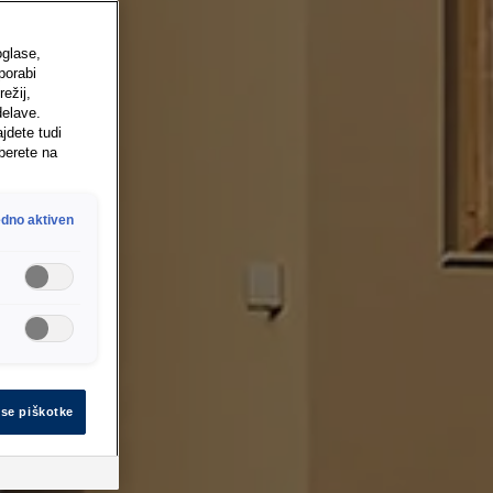
oglase,
porabi
ežij,
delave.
jdete tudi
berete na
dno aktiven
vse piškotke