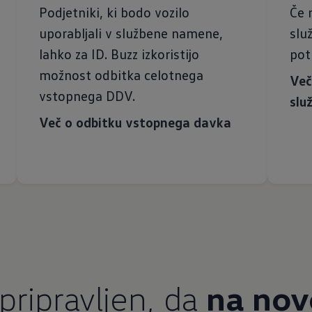
Podjetniki, ki bodo vozilo
Če 
uporabljali v službene namene,
slu
lahko za ID. Buzz izkoristijo
pot
možnost odbitka celotnega
Več
vstopnega DDV.
slu
Več o odbitku vstopnega davka
 pripravljen, da
na nov