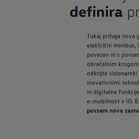
definira
pr
Tukaj prihaja nova 
električni minibus,
povezan in s povsem
obračalnim krogom p
odkrijte vizionarsk
inovativnimi tehnol
in digitalne funkci
e-mobilnost v ID. 
povsem novo zasn