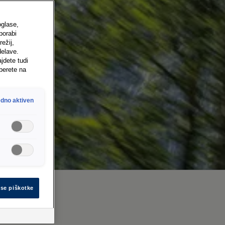
oglase,
porabi
ežij,
delave.
jdete tudi
berete na
dno aktiven
vse piškotke