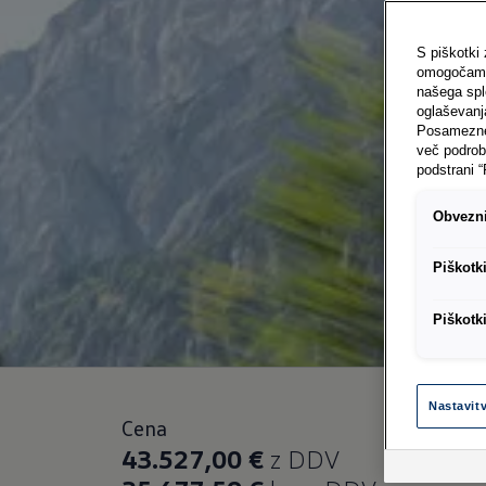
S piškotki
omogočamo 
našega sple
oglaševanj
Posamezne 
več podrob
podstrani “
Obvezni
Piškotk
Piškotk
Nastavit
Cena
43.527,00 €
z DDV