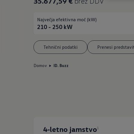
35.677,59 €
brez DDV
Največja efektivna moč (kW)
210 - 250
kW
Tehnični podatki
Prenesi predstavi
Domov
ID. Buzz
4-letno jamstvo
1