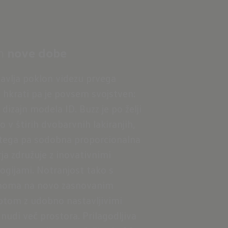
jn
nove dobe
avlja poklon videzu prvega
a, hkrati pa je povsem svojstven:
i dizajn modela ID. Buzz je po želji
jo v štirih dvobarvnih lakiranjih,
tega pa sodobna proporcionalna
ja združuje z inovativnimi
ogijami. Notranjost tako s
noma na novo zasnovanim
tom z udobno nastavljivimi
 nudi več prostora. Prilagodljiva