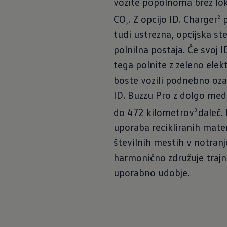
vozite popolnoma brez lok
CO
. Z opcijo ID. Charger
p
2
2
tudi ustrezna, opcijska st
polnilna postaja. Če svoj I
tega polnite z zeleno elekt
boste vozili podnebno oz
ID. Buzzu Pro z dolgo med
do 472 kilometrov
daleč.
3
uporaba recikliranih mate
številnih mestih v notranj
harmonično združuje trajn
uporabno udobje.