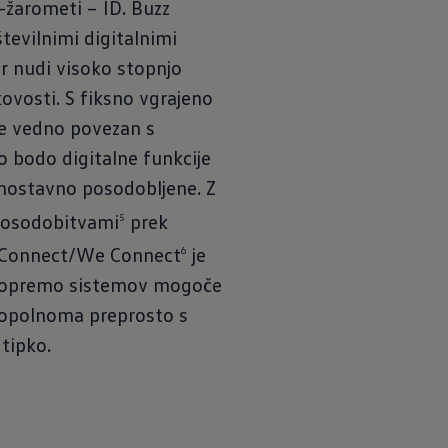
-žarometi – ID. Buzz
tevilnimi digitalnimi
er nudi visoko stopnjo
ovosti. S fiksno vgrajeno
je vedno povezan s
o bodo digitalne funkcije
enostavno posodobljene. Z
posodobitvami
prek
5
 Connect/We Connect
je
6
opremo sistemov mogoče
popolnoma preprosto s
tipko.