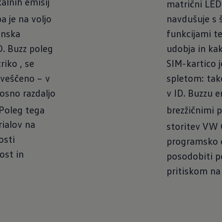
alnih emisij
matrični LED
a je na voljo
navdušuje s š
enska
funkcijami t
D. Buzz poleg
udobja in kak
riko , se
SIM-kartico 
aveščeno – v
spletom: tak
osno razdaljo
v ID. Buzzu 
 Poleg tega
brezžičnimi 
rialov na
storitev VW
osti
programsko 
ost in
posodobiti 
pritiskom na 