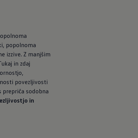
i popolnoma
ski, popolnoma
e izzive. Z manjšim
ukaj in zdaj
tornostjo,
nosti povezljivosti
as prepriča sodobna
zljivostjo in