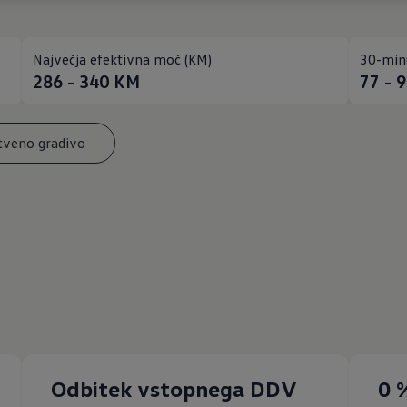
Največja efektivna moč (KM)
30-min
286 - 340
KM
77 - 
tveno gradivo
Odbitek vstopnega DDV
0 