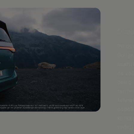
Diza
Predst
Bullij
izrazit
na vol
poleg 
razmer
tehnol
popol
koncep
sedeži