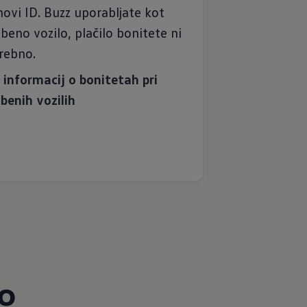
novi ID. Buzz uporabljate kot
žbeno vozilo, plačilo bonitete ni
rebno.
 informacij o bonitetah pri
žbenih vozilih
o