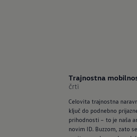
Trajnostna mobilno
ID. Buzz
črti
Celovita trajnostna narav
ključ do podnebno prijazn
prihodnosti – to je naša a
novim ID. Buzzom, zato se