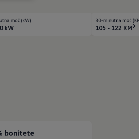
utna moč (kW)
30-minutna moč (K
90
kW
105 - 122
KM
% bonitete