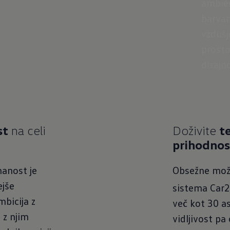
ambien
barvam
vzdušj
prosto
dizajn
st
na celi
Doživite
t
prihodnos
nanost je
Obsežne možn
ejše
sistema Car
mbicija z
več kot 30 a
 z njim
vidljivost pa