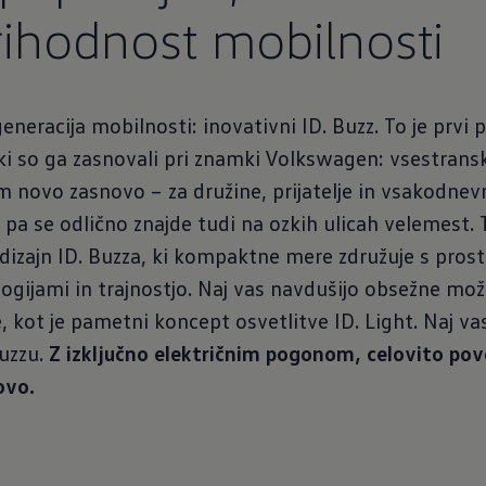
ihodnost mobilnosti
generacija mobilnosti: inovativni ID. Buzz. To je prv
 ki so ga zasnovali pri znamki Volkswagen: vsestran
 novo zasnovo – za družine, prijatelje in vsakodnevn
a se odlično znajde tudi na ozkih ulicah velemest. T
i dizajn ID. Buzza, ki kompaktne mere združuje s pros
ogijami in trajnostjo. Naj vas navdušijo obsežne mož
je, kot je pametni koncept osvetlitve ID. Light. Naj v
Buzzu.
Z izključno električnim pogonom, celovito pove
ovo.