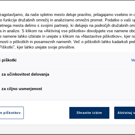
 zagotavljamo, da naše spletno mesto deluje pravilno, prilagajamo vsebino in 
funkcije družabnih omrežij in analiziramo omrežni promet. Podatke o vaši u
tnega mesta delimo s svojimi partnerji, ki delujejo na področjih družabnih omr
a in analize. S klikom na »Aktiviraj vse piškotke« dovoljujete vse namene ob
namene lahko izbirate in urejate s klikom na »Nastavitve piškotkov«, kjer na
nosti o piškotkih in posameznih namenih. Več o piškotkih lahko kadarkoli pre
Piškotki”, kjer lahko urejate svoje privolitve.
 piškotki
Ve
i za učinkovitost delovanja
i za ciljno usmerjenost
ve piškotkov
Shranite izbire
Aktiviraj 