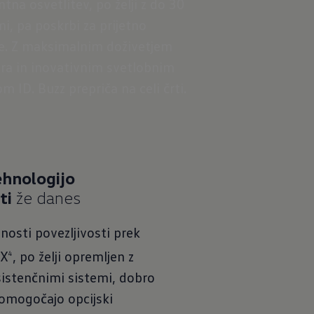
tna osvetlitev, po želji z do 30
i, pa poskrbi za prijetno
e. Z maksimalnim doživetjem
ra in inovativnim svetlobnim
om ID. Buzz prepriča na celi črti.
ehnologijo
Konfiguriraj ID.
ti
že danes
Buzz
osti povezljivosti prek
2X
, po želji opremljen z
4
sistenčnimi sistemi, dobro
 omogočajo opcijski