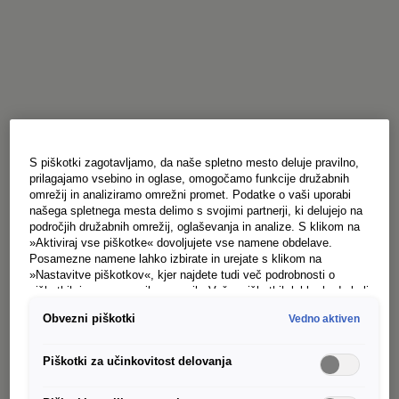
S piškotki zagotavljamo, da naše spletno mesto deluje pravilno,
prilagajamo vsebino in oglase, omogočamo funkcije družabnih
omrežij in analiziramo omrežni promet. Podatke o vaši uporabi
našega spletnega mesta delimo s svojimi partnerji, ki delujejo na
področjih družabnih omrežij, oglaševanja in analize. S klikom na
»Aktiviraj vse piškotke« dovoljujete vse namene obdelave.
Posamezne namene lahko izbirate in urejate s klikom na
»Nastavitve piškotkov«, kjer najdete tudi več podrobnosti o
piškotkih in posameznih namenih. Več o piškotkih lahko kadarkoli
preberete na podstrani “Piškotki”, kjer lahko urejate svoje
Obvezni piškotki
Vedno aktiven
privolitve.
Piškotki za učinkovitost delovanja