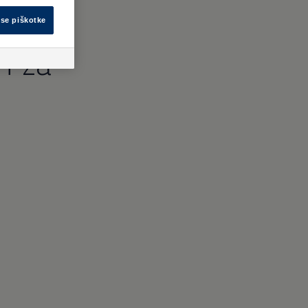
vse piškotke
h za