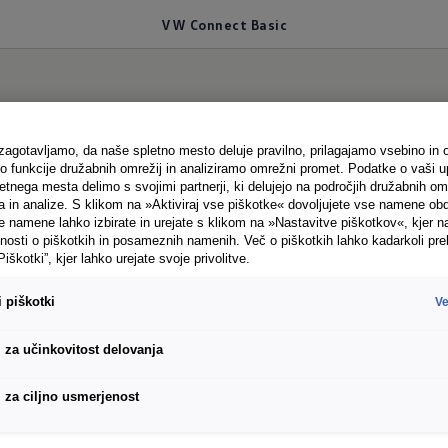
VW Connect Basic
 povezljivosti
se zač
 zagotavljamo, da naše spletno mesto deluje pravilno, prilagajamo vsebino in 
funkcije družabnih omrežij in analiziramo omrežni promet. Podatke o vaši u
tnega mesta delimo s svojimi partnerji, ki delujejo na področjih družabnih omr
a in analize. S klikom na »Aktiviraj vse piškotke« dovoljujete vse namene ob
namene lahko izbirate in urejate s klikom na »Nastavitve piškotkov«, kjer na
nosti o piškotkih in posameznih namenih. Več o piškotkih lahko kadarkoli pre
ic vam Volkswagen ponuja koristne mobilne spletne 
Piškotki”, kjer lahko urejate svoje privolitve.
o upravljanje. Znamka Volkswagen Gospodarska vozil
 piškotki
Ve
č mobilnimi spletnimi storitvami in vas bo o tem pra
i za učinkovitost delovanja
i za ciljno usmerjenost