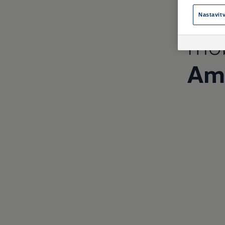
Vpr
Nastavit
mob
Am