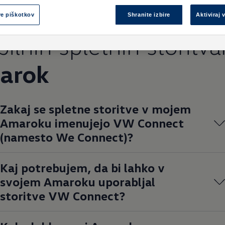
ašanja in odgovori o
ve piškotkov
Shranite izbire
Aktiviraj 
ilnih spletnih storitva
arok
Zakaj se spletne storitve v mojem
Amaroku imenujejo VW Connect
(namesto We Connect)?
Kaj potrebujem, da bi lahko v
svojem Amaroku uporabljal
storitve VW Connect?