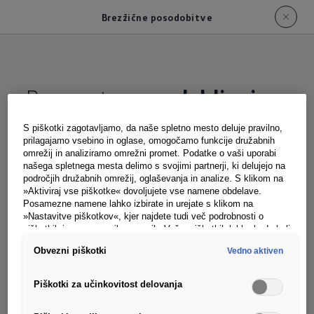
Brezžične posodobitve
Preprosto
posodabljanje
S piškotki zagotavljamo, da naše spletno mesto deluje pravilno,
prilagajamo vsebino in oglase, omogočamo funkcije družabnih
Posodobitve programske opreme povečujejo
omrežij in analiziramo omrežni promet. Podatke o vaši uporabi
funkcionalnost digitalnih sistemov v vašem
našega spletnega mesta delimo s svojimi partnerji, ki delujejo na
področjih družabnih omrežij, oglaševanja in analize. S klikom na
ID. Buzzu. Te je z brezžičnimi posodobitvami
v
1
»Aktiviraj vse piškotke« dovoljujete vse namene obdelave.
Posamezne namene lahko izbirate in urejate s klikom na
kombinaciji s pogodbo za VW Connect/We
»Nastavitve piškotkov«, kjer najdete tudi več podrobnosti o
Connect
mogoče redno posodabljati in
piškotkih in posameznih namenih. Več o piškotkih lahko kadarkoli
2
preberete na podstrani “Piškotki”, kjer lahko urejate svoje
nadgrajevati – čisto brez obiska servisa. To gre
Obvezni piškotki
Vedno aktiven
privolitve.
povsem preprosto: brezžične posodobitve
se
1
Piškotki za učinkovitost delovanja
med vožnjo prenesejo v ozadju prek dostopa do
mobilnega omrežja v vašem ID. Buzzu. Ko je