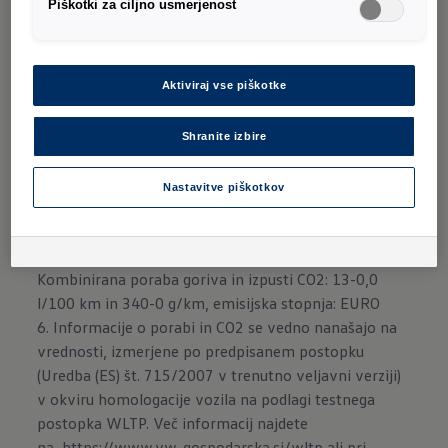
Piškotki za ciljno usmerjenost
razume. Možna je celo uporaba prostih
formulacij in pogovornih izrazov, fiksni glasovni
ukazi niso več potrebni.
Aktiviraj vse piškotke
Shranite izbire
Nastavitve piškotkov
Na voljo z infotainment paketom.
Izjava družbe Volkswagen o omejitvi odgovornosti
Kombinirana poraba goriva in izpusti CO2: 13-0,0
l/100 km in 340-0 g/km, emisijska stopnja: EURO
6. Informacije o porabi in CO2 se vedno nanašajo na
vrednosti, izmerjene po predpisanem postopku
(Uredba (ES) št. 715/2007 v trenutno veljavni verziji)
v okviru homologacije vozila na podlagi testnega
postopka WLTP. Več informacij najdete
na
https://www.vw-gospodarska.si/wltp
ali pri