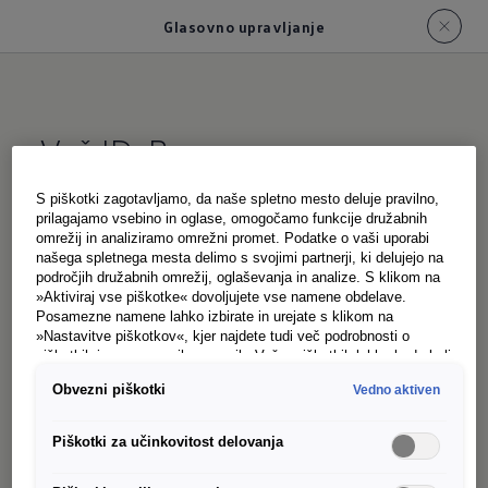
Glasovno upravljanje
Vaš ID. Buzz
vas razume
S piškotki zagotavljamo, da naše spletno mesto deluje pravilno,
prilagajamo vsebino in oglase, omogočamo funkcije družabnih
Vse uboga na vaš ukaz: glasovno upravljanje
1
omrežij in analiziramo omrežni promet. Podatke o vaši uporabi
našega spletnega mesta delimo s svojimi partnerji, ki delujejo na
omogoča, da radio, opcijski navigacijski sistem,
področjih družabnih omrežij, oglaševanja in analize. S klikom na
klimatsko napravo in druge funkcije vozila
»Aktiviraj vse piškotke« dovoljujete vse namene obdelave.
Posamezne namene lahko izbirate in urejate s klikom na
preprosto krmilite s svojim glasom. Glasovno
»Nastavitve piškotkov«, kjer najdete tudi več podrobnosti o
upravljanje
prikličete s "Hello ID." in enostavno
piškotkih in posameznih namenih. Več o piškotkih lahko kadarkoli
1
preberete na podstrani “Piškotki”, kjer lahko urejate svoje
na glas izgovorite, kaj želite – preostalo pa bo
Obvezni piškotki
Vedno aktiven
privolitve.
opravil vaš ID. Buzz, da boste vi lahko ohranili
Piškotki za učinkovitost delovanja
pregled nad najpomembnejšim – nad cesto.
Presenečeni boste, kako dobro vas ID. Buzz